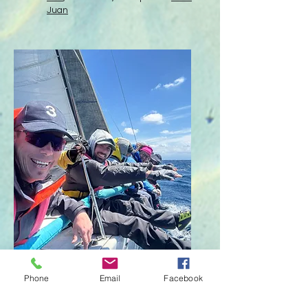
Juan
Thierry Foucaut
Phone
Email
Facebook
Embarquez avec
Thierry
sur
Elegantly
, un A40 au départ de