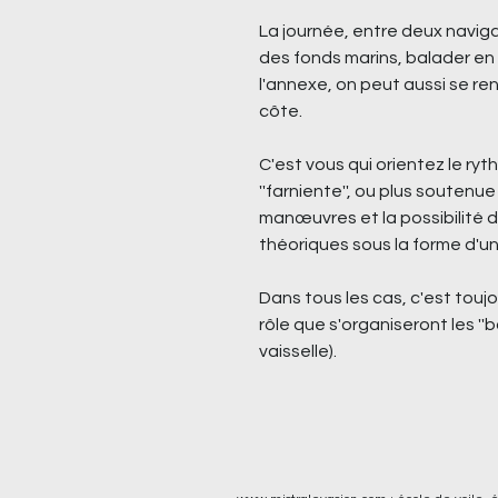
La journée, entre deux navig
des fonds marins, balader en 
l'annexe, on peut aussi se ren
côte.
C'est vous qui orientez le ryt
''farniente'', ou plus soute
manœuvres et la possibilité 
théoriques sous la forme d'un
Dans tous les cas, c'est touj
rôle que s'organiseront les ''
vaisselle).