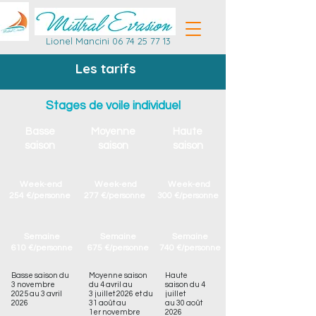
Lionel Mancini
06 74 25 77 13
Les tarifs
Stages de voile individuel
Basse
Moyenne
Haute
saison
saison
saison
Week-end
Week-end
Week-end
254 €/personne
277 €/personne
300 €/personne
Semaine
Semaine
Semaine
610 €/personne
675 €/personne
740 €/personne
Basse saison du
Moyenne saison
Haute
3 novembre
du 4 avril au
saison du 4
2025 au 3 avril
3 juillet 2026 et du
juillet
2026
31 août au
au 30 août
1er novembre
2026