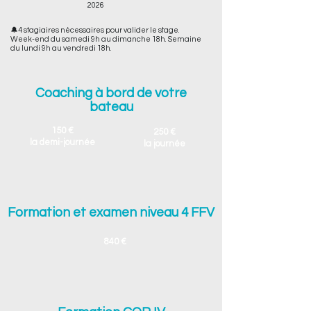
2026 ​​
🔔4 stagiaires nécessaires pour valider le stage.
Week-end du samedi 9h au dimanche 18h. Semaine
du lundi 9h au vendredi 18h.
Coaching à bord de votre
bateau
150
€
250 €
​la demi-journée
​la journée
Formation et examen niveau 4 FFV
840
€